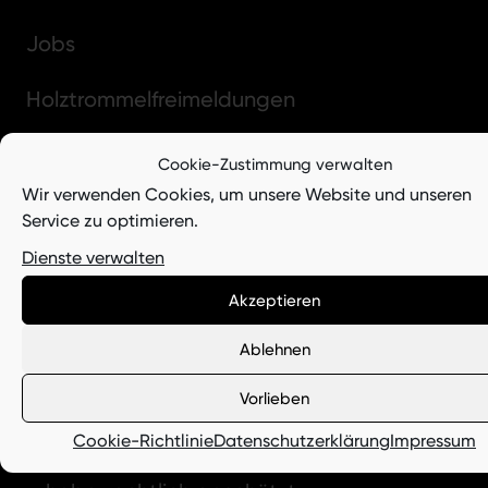
Jobs
Holztrommelfreimeldungen
Impressum
Cookie-Zustimmung verwalten
Wir verwenden Cookies, um unsere Website und unseren
Hinweisgeberschutzgesetz
Service zu optimieren.
Dienste verwalten
Datenschutzerklärung
Akzeptieren
Cookie-Richtlinie (EU)
Ablehnen
© Copyright 2022
Vorlieben
Dipl.-Ing. Dr. E. Vogelsang GmbH & Co.
KG
Cookie-Richtlinie
Datenschutzerklärung
Impressum
Alle Darstellungen und Grafiken sind