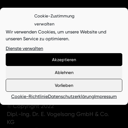
Jobs
Cookie-Zustimmung
verwalten
Holztrommelfreimeldungen
Wir verwenden Cookies, um unsere Website und
unseren Service zu optimieren.
Impressum
Dienste verwalten
Hinweisgeberschutzgesetz
Akzeptieren
Datenschutzerklärung
Ablehnen
Cookie-Richtlinie (EU)
Vorlieben
Cookie-Richtlinie
Datenschutzerklärung
Impressum
© Copyright 2022
Dipl.-Ing. Dr. E. Vogelsang GmbH & Co.
KG