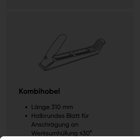
Kombihobel
Länge 310 mm
Halbrundes Blatt für
Anschrägung an
Werksumhüllung ≤30°